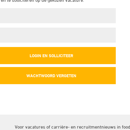
 en te solliciteren op de gekozen vacature.
WACHTWOORD VERGETEN
Voor vacatures of carrière- en recruitmentnieuws in food