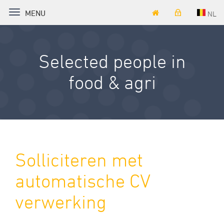
TOGGLE NAVIGATION
MENU
NL
Selected people in
food & agri
Solliciteren met
automatische CV
verwerking