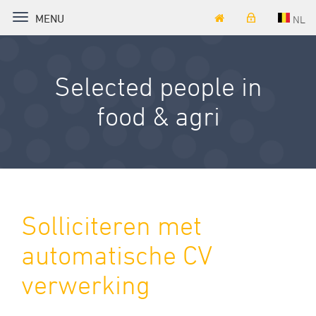
TOGGLE NAVIGATION
MENU
NL
Selected people in
food & agri
Solliciteren met
automatische CV
verwerking